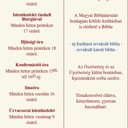
órától.
Istentisztelet énekelt
A Magyar Bibliatársulat
liturgiával
honlapján kétféle fordításban
Minden héten pénteken
is elérhető a Biblia
17 órától.
Ifjúsági óra
- új fordítású revideált biblia -
Minden héten pénteken 18
- revideált károli biblia -
órától.
Konfirmációi óra
Az Ószövetség és az
00
Minden héten pénteken 15
-
Újszövetség külön bontásban,
45
től 16
-ig.
fejezetenként sorba szedve.
Imaóra
Minden héten szerdán 16
Témakeresővel ellátva,
órától.
kényelmesen, gyorsan
használható.
Úrvacsorai istentisztelet
Minden héten vasárnap 9
órától.