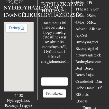
tartott nagy
1Móz
1Pt
EGYHÁZKÖZSÉG
evangélizáció fő
NYÍREGYHÁZI
EMMAUS
1Thessz
2Kor
HÍRLEVÉL
témájául. Nagy
EVANGÉLIKUS
EGYHÁZKÖZSÉG
örömmel szolgált
2Móz
2Sám
Essenben, mint
Iratkozzon fel
4Móz
5Móz
ifjúsági lelkész,
hírlevelünkre,
Advent
Aliansz
azonkívül az
hogy mindig
evangélium
ApCsel
értesülhessen
szenvedélyes
az aktuális
Bizonyságtétel
hirdetőjeként
eseményekről,
minduntalan úton
Bizonyságtétel
Gyülekezeti
volt. Számtalan
bizonyságtételek
Hírlevél
előadásban hívta
megjelenéséről.
hallgatóit Jézushoz
Bodrogkeresztúr
– városban és
Böjt
Boros
falun, Keleten és
E-mail
*
Boros Lajos
Nyugaton,
Európában és
Csendeshét
Dán
világszerte.
Dobó Dániel
Ef
Mennyire örült,
Feliratkozás
amikor az emberek
Élő adás
4400
csak úgy
Nyíregyháza,
Előadás
özönlöttek
Korányi Frigyes
Emmaus
előadásaira, hogy