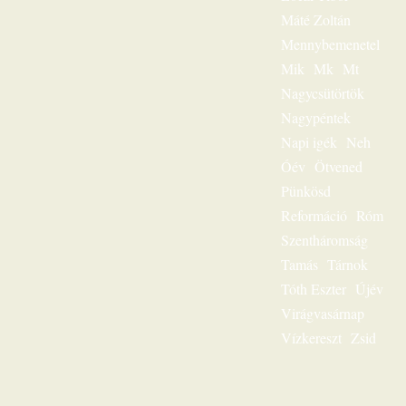
szóljon továbbra is
személyesen
Máté Zoltán
olvasóihoz, mint a
Mennybemenetel
megfeszített és
Mik
Mk
Mt
feltámadott Jézus
Krisztus hírvivője.
Nagycsütörtök
„Jézus a mi
Nagypéntek
sorsunk” – ez volt
egész
Napi igék
Neh
igeszolgálatának fő
Óév
Ötvened
mondanivalója.
Pünkösd
Szeretnéd
hallgatni?
Reformáció
Róm
Lehetséges! Ülj
Szentháromság
most gondolatban
az ő szószéke elé,
Tamás
Tárnok
és hamarosan tudni
Tóth Eszter
Újév
fogod: „Jézus a mi
sorsunk”, ez az
Virágvasárnap
egész világnak és a
Vízkereszt
Zsid
mi életünknek is
fontos kérdése.
Karl-Heinz Ehring