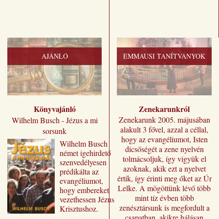
AJÁNLÓ
EMMAUSI TANÍTVÁNYOK
Könyvajánló
Zenekarunkról
Zenekarunk 2005. májusában
Wilhelm Busch - Jézus a mi
alakult 3 fővel, azzal a céllal,
sorsunk
hogy az evangéliumot, Isten
Wilhelm ​Busch
dicsőségét a zene nyelvén
német igehirdető
tolmácsoljuk, így vigyük el
szenvedélyesen
azoknak, akik ezt a nyelvet
prédikálta az
értik, így érinti meg őket az Úr
evangéliumot,
Lelke. A mögöttünk lévő több
hogy embereket
mint tíz évben több
vezethessen Jézus
zenésztársunk is megfordult a
Krisztushoz.
csapatban, akikre hálásan
Előadásai most