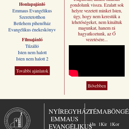
Honlapajánló
„Jézus a mi
gondolunk vissza. Ezalatt sok
sorsunk” címmel
Emmaus Evangélikus
helyre vezetett minket Isten,
jutnak el a magyar
úgy, hogy nem kerestük a
Szeretetotthon
olvasóhoz, a
lehetőségeket, nem kínáltuk
Betlehem pihenőház
fordításban is
magunkat, hanem rá
Evangélikus énekeskönyv
megőrizve eredeti
hagyatkoztunk, az Ő
formájukat,
Filmajánló
vezetésére...
stílusukat.
Tűzálló
Kívánjuk, hogy
Isten nem halott
Wilhelm Busch
Isten nem halott 2
előadássorozata
ilyen módon is
sokakat segítsen a
További ajánlatok
Jézus Krisztus
melletti döntésre, a
Bővebben
vele való életre és
üdvösségre. A
magyar kiadó
„Jézus a mi
sorsunk” – ezt
NYÍREGYHÁZI
TÉMABÖNGÉ
választotta Busch
EMMAUS
lelkész az 1958-
1Jn
1Kir
1Kor
ban Essenben
EVANGÉLIKUS