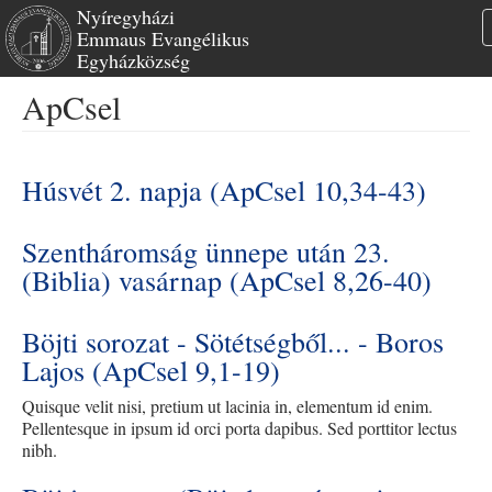
Nyíregyházi
Emmaus Evangélikus
Egyházközség
Ugrás
ApCsel
a
tartalomra
Húsvét 2. napja (ApCsel 10,34-43)
Szentháromság ünnepe után 23.
(Biblia) vasárnap (ApCsel 8,26-40)
Böjti sorozat - Sötétségből... - Boros
Lajos (ApCsel 9,1-19)
Quisque velit nisi, pretium ut lacinia in, elementum id enim.
Pellentesque in ipsum id orci porta dapibus. Sed porttitor lectus
nibh.