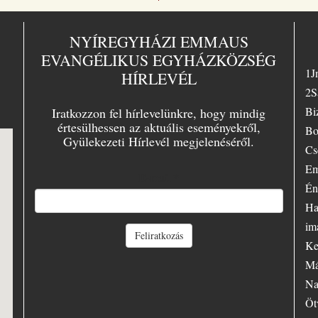
üdvösségr
magyar ki
„Jézus a m
NYÍREGYHÁZI EMMAUS
sorsunk” –
EVANGÉLIKUS EGYHÁZKÖZSÉG
választott
1J
HÍRLEVÉL
lelkész az
ban Essen
2S
tartott nag
Bi
Iratkozzon fel hírlevelünkre, hogy mindig
evangélizá
értesülhessen az aktuális eseményekről,
témájául.
Bo
Gyülekezeti Hírlevél megjelenéséről.
örömmel sz
Cs
Essenben,
Em
ifjúsági le
E-mail
*
azonkívül 
Én
evangéliu
Ha
szenvedély
hirdetőjek
im
Feliratkozás
minduntal
Ke
volt. Szám
Má
előadásban
hallgatóit
Na
– városban
Öt
falun, Kel