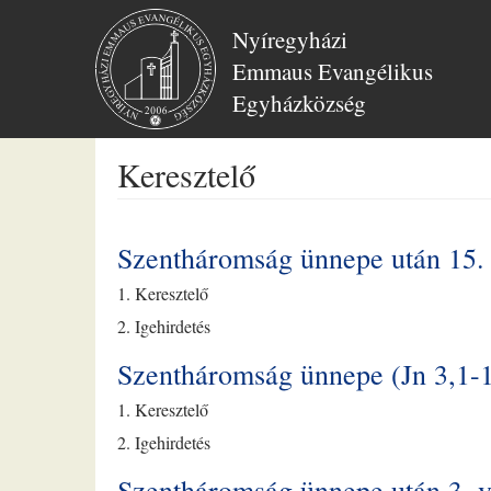
Nyíregyházi
Emmaus Evangélikus
Egyházközség
Ugrás
Keresztelő
a
tartalomra
Szentháromság ünnepe után 15.
1. Keresztelő
2. Igehirdetés
Szentháromság ünnepe (Jn 3,1-
1. Keresztelő
2. Igehirdetés
Szentháromság ünnepe után 3. v