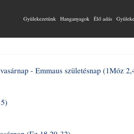
Gyülekezetünk
Hanganyagok
Élő adás
Gyülekez
 vasárnap - Emmaus születésnap (1Móz 2,
15)
asárnap (Ez 18,20-32)