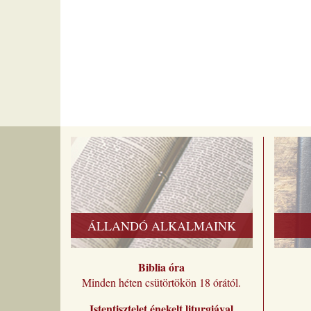
ÁLLANDÓ ALKALMAINK
Biblia óra
Minden héten csütörtökön 18 órától.
Istentisztelet énekelt liturgiával