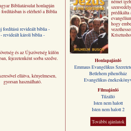
német igeh
gyar Bibliatársulat honlapján
szenvedél
e fordításban is elérhető a Biblia
prédikálta 
evangéliu
hogy embe
új fordítású revideált biblia -
vezethesse
- revideált károli biblia -
Krisztusho
Előadásai 
„Jézus a m
sorsunk” 
övetség és az Újszövetség külön
jutnak el 
ban, fejezetenként sorba szedve.
Honlapajánló
olvasóhoz,
Emmaus Evangélikus Szeretet
fordításban
Betlehem pihenőház
megőrizve 
eresővel ellátva, kényelmesen,
formájukat
Evangélikus énekesköny
gyorsan használható.
stílusukat.
Filmajánló
Kívánjuk,
Wilhelm B
Tűzálló
előadássor
Isten nem halott
ilyen módo
Isten nem halott 2
sokakat se
Jézus Kris
További ajánlatok
melletti dö
vele való é