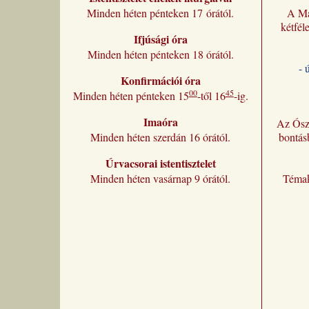
Minden héten pénteken 17 órától.
A Ma
kétfél
Ifjúsági óra
Minden héten pénteken 18 órától.
- 
Konfirmációi óra
00
45
Minden héten pénteken 15
-től 16
-ig.
Imaóra
Az Ósz
Minden héten szerdán 16 órától.
bontás
Úrvacsorai istentisztelet
Minden héten vasárnap 9 órától.
Témak