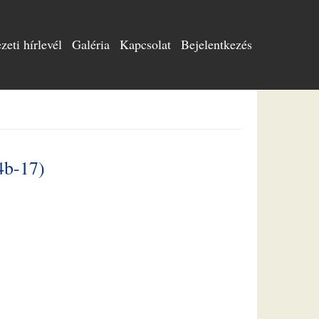
eti hírlevél
Galéria
Kapcsolat
Bejelentkezés
4b-17)