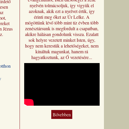
irdető
nyelvén tolmácsoljuk, így vigyük el
yesen
azoknak, akik ezt a nyelvet értik, így
az
érinti meg őket az Úr Lelke. A
mot,
mögöttünk lévő több mint tíz évben több
reket
zenésztársunk is megfordult a csapatban,
n Jézus
z.
akikre hálásan gondolunk vissza. Ezalatt
most
sok helyre vezetett minket Isten, úgy,
i
hogy nem kerestük a lehetőségeket, nem
címmel
kínáltuk magunkat, hanem rá
a magyar
hagyatkoztunk, az Ő vezetésére...
 a
otthon
 is
eredeti
,
v
 hogy
usch
ozata
n is
gítsen a
Bővebben
ztus
ntésre, a
letre és