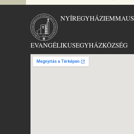
NYÍREGYHÁZI
EMMAUS
EVANGÉLIKUS
EGYHÁZKÖZSÉG