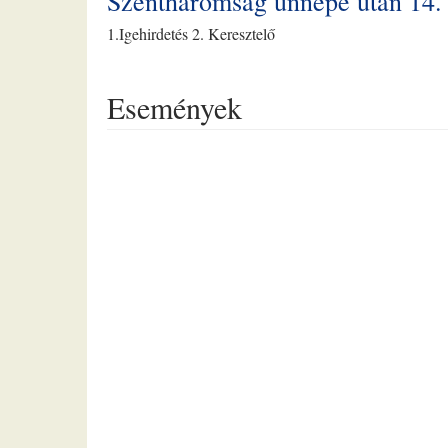
Szentháromság ünnepe után 14. 
1.Igehirdetés 2. Keresztelő
Események