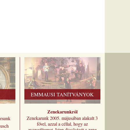
EMMAUSI TANÍTVÁNYOK
Zenekarunkról
Zenekarunk 2005. májusában alakult 3
orsunk
fővel, azzal a céllal, hogy az
Busch
evangéliumot, Isten dicsőségét a zene