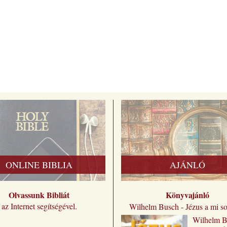
ONLINE BIBLIA
AJÁNLÓ
Olvassunk Bibliát
Könyvajánló
az Internet segítségével.
Wilhelm Busch - Jézus a mi s
Wilhelm ​