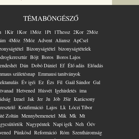
e. A
adó
i
TÉMABÖNGÉSZŐ
 ezt
a Busch
n
1Kir
1Kor
1Móz
1Pt
1Thessz
2Kor
2Móz
 1958-
ben
ám
4Móz
5Móz
Advent
Aliansz
ApCsel
y
zonyságtétel
Bizonyságtétel
bizonyságtételek
ció fő
 Nagy
drogkeresztúr
Böjt
Boros
Boros Lajos
olgált
endeshét
Dán
Dobó Dániel
Ef
Élő adás
Előadás
 mint
maus születésnap
Emmausi tanítványok
lkész,
az
ektanulás
Év igéi
Ez
Ézs
Fil
Gaál Sándor
Gal
m
tvanad
Hetvened
Húsvét
Igehirdetés
ima
es
ént
ádság
Izrael
Jak
Jer
Jn
Jób
JSir
Karácsony
an úton
resztelő
Konfirmáció
Lajos
Lk
Lóczi Tibor
talan
té Zoltán
Mennybemenetel
Mik
Mk
Mt
 hívta
 Jézushoz
gycsütörtök
Nagypéntek
Napi igék
Neh
Óév
 és
vened
Pünkösd
Reformáció
Róm
Szentháromság
eten és