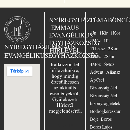
üdvösségre. A
magyar kiadó
„Jézus a mi
sorsunk” – ezt
NYÍREGYHÁZI
TÉMABÖNGÉ
választotta Busch
EMMAUS
lelkész az 1958-
1Jn
1Kir
1Kor
ban Essenben
EVANGÉLIKUS
tartott nagy
1Móz
1Pt
EGYHÁZKÖZSÉG
evangélizáció fő
NYÍREGYHÁZI
EMMAUS
1Thessz
2Kor
HÍRLEVÉL
témájául. Nagy
EVANGÉLIKUS
EGYHÁZKÖZSÉG
örömmel szolgált
2Móz
2Sám
Essenben, mint
Iratkozzon fel
4Móz
5Móz
ifjúsági lelkész,
hírlevelünkre,
Advent
Aliansz
azonkívül az
hogy mindig
evangélium
ApCsel
értesülhessen
szenvedélyes
az aktuális
Bizonyságtétel
hirdetőjeként
eseményekről,
minduntalan úton
Bizonyságtétel
Gyülekezeti
volt. Számtalan
bizonyságtételek
Hírlevél
előadásban hívta
megjelenéséről.
hallgatóit Jézushoz
Bodrogkeresztúr
– városban és
Böjt
Boros
falun, Keleten és
E-mail
*
Boros Lajos
Nyugaton,