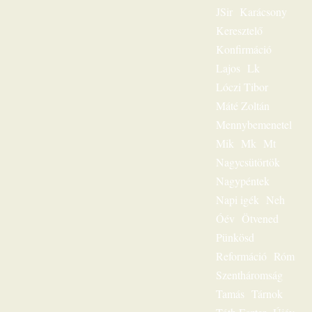
JSir
Karácsony
igehirdetéseinek
különlegessége.
Keresztelő
Magnószalagon
Konfirmáció
rögzített
beszédeiből
Lajos
Lk
készült könyvével
Lóczi Tibor
szóljon továbbra is
személyesen
Máté Zoltán
olvasóihoz, mint a
Mennybemenetel
megfeszített és
Mik
Mk
Mt
feltámadott Jézus
Krisztus hírvivője.
Nagycsütörtök
„Jézus a mi
Nagypéntek
sorsunk” – ez volt
egész
Napi igék
Neh
igeszolgálatának fő
Óév
Ötvened
mondanivalója.
Pünkösd
Szeretnéd
hallgatni?
Reformáció
Róm
Lehetséges! Ülj
Szentháromság
most gondolatban
az ő szószéke elé,
Tamás
Tárnok
és hamarosan tudni