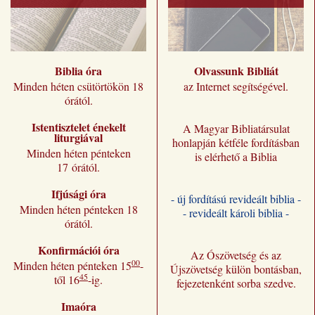
Biblia óra
Olvassunk Bibliát
Minden héten csütörtökön 18
az Internet segítségével.
órától.
Istentisztelet énekelt
A Magyar Bibliatársulat
liturgiával
honlapján kétféle fordításban
Minden héten pénteken
is elérhető a Biblia
17 órától.
Ifjúsági óra
- új fordítású revideált biblia -
Minden héten pénteken 18
- revideált károli biblia -
órától.
Konfirmációi óra
Az Ószövetség és az
00
Minden héten pénteken 15
-
Újszövetség külön bontásban,
45
től 16
-ig.
fejezetenként sorba szedve.
Imaóra