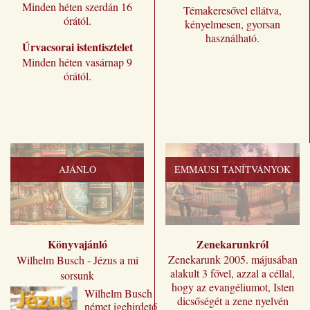
Minden héten szerdán 16
Témakeresővel ellátva,
órától.
kényelmesen, gyorsan
használható.
Úrvacsorai istentisztelet
Minden héten vasárnap 9
órától.
AJÁNLÓ
EMMAUSI TANÍTVÁNYOK
Könyvajánló
Zenekarunkról
Zenekarunk 2005. májusában
Wilhelm Busch - Jézus a mi
alakult 3 fővel, azzal a céllal,
sorsunk
hogy az evangéliumot, Isten
Wilhelm ​Busch
dicsőségét a zene nyelvén
német igehirdető