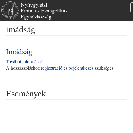
Nyíregyházi
Emmaus Evangélikus
Egyházközség
Ugrás
imádság
a
tartalomra
Imádság
További információ
Imádság
A hozzászóláshoz
regisztráció
tartalommal
és
bejelentkezés
szükséges
kapcsolatosan
Események