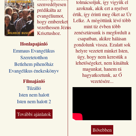
tolmácsoljuk, így vigyük el
szenvedélyesen
azoknak, akik ezt a nyelvet
prédikálta az
értik, így érinti meg őket az Úr
evangéliumot,
Lelke. A mögöttünk lévő több
hogy embereket
mint tíz évben több
vezethessen Jézus
zenésztársunk is megfordult a
Krisztushoz.
csapatban, akikre hálásan
Előadásai most
Honlapajánló
„Jézus a mi
gondolunk vissza. Ezalatt sok
sorsunk” címmel
Emmaus Evangélikus
helyre vezetett minket Isten,
jutnak el a magyar
úgy, hogy nem kerestük a
Szeretetotthon
olvasóhoz, a
lehetőségeket, nem kínáltuk
Betlehem pihenőház
fordításban is
magunkat, hanem rá
Evangélikus énekeskönyv
megőrizve eredeti
hagyatkoztunk, az Ő
formájukat,
Filmajánló
vezetésére...
stílusukat.
Tűzálló
Kívánjuk, hogy
Isten nem halott
Wilhelm Busch
Isten nem halott 2
előadássorozata
ilyen módon is
sokakat segítsen a
További ajánlatok
Jézus Krisztus
melletti döntésre, a
Bővebben
vele való életre és