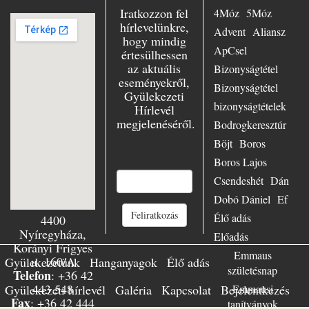
Essenben, mint
Iratkozzon fel
4Móz
5Móz
ifjúsági lelkész,
hírlevelünkre,
Advent
Aliansz
azonkívül az
hogy mindig
evangélium
ApCsel
értesülhessen
szenvedélyes
az aktuális
Bizonyságtétel
hirdetőjeként
eseményekről,
minduntalan úton
Bizonyságtétel
Gyülekezeti
volt. Számtalan
bizonyságtételek
Hírlevél
előadásban hívta
megjelenéséről.
hallgatóit Jézushoz
Bodrogkeresztúr
– városban és
Böjt
Boros
falun, Keleten és
E-mail
*
Boros Lajos
Nyugaton,
Európában és
Csendeshét
Dán
világszerte.
Dobó Dániel
Ef
Mennyire örült,
Feliratkozás
amikor az emberek
Élő adás
4400
csak úgy
Nyíregyháza,
Előadás
özönlöttek
Korányi Frigyes
Emmaus
előadásaira, hogy
u. 160/A
Gyülekezetünk
Hanganyagok
Élő adás
üzenetét
születésnap
Telefon
: +36 42
meghallgassák!
443 548
Gyülekezeti hírlevél
Galéria
Kapcsolat
Bejelentkezés
Emmausi
Meg volt győződve
Fax
: +36 42 444
tanítványok
róla, hogy a