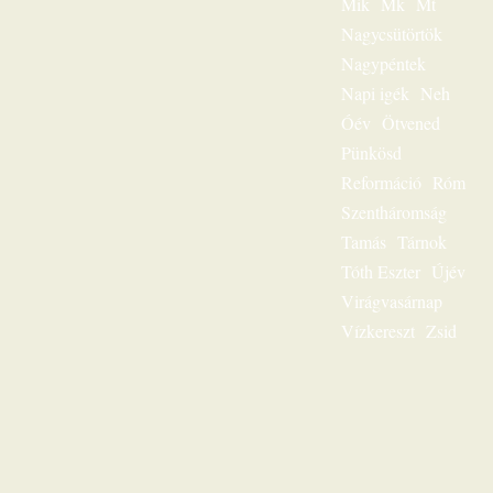
Mik
Mk
Mt
feltámadott Jézus
Krisztus hírvivője.
Nagycsütörtök
„Jézus a mi
Nagypéntek
sorsunk” – ez volt
egész
Napi igék
Neh
igeszolgálatának fő
Óév
Ötvened
mondanivalója.
Pünkösd
Szeretnéd
hallgatni?
Reformáció
Róm
Lehetséges! Ülj
Szentháromság
most gondolatban
az ő szószéke elé,
Tamás
Tárnok
és hamarosan tudni
Tóth Eszter
Újév
fogod: „Jézus a mi
sorsunk”, ez az
Virágvasárnap
egész világnak és a
Vízkereszt
Zsid
mi életünknek is
fontos kérdése.
Karl-Heinz Ehring