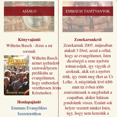
AJÁNLÓ
EMMAUSI TANÍTVÁNYOK
Könyvajánló
Zenekarunkról
Zenekarunk 2005. májusában
Wilhelm Busch - Jézus a mi
alakult 3 fővel, azzal a céllal,
sorsunk
hogy az evangéliumot, Isten
Wilhelm ​Busch
dicsőségét a zene nyelvén
német igehirdető
tolmácsoljuk, így vigyük el
szenvedélyesen
azoknak, akik ezt a nyelvet
prédikálta az
értik, így érinti meg őket az Úr
evangéliumot,
Lelke. A mögöttünk lévő több
hogy embereket
mint tíz évben több
vezethessen Jézus
zenésztársunk is megfordult a
Krisztushoz.
csapatban, akikre hálásan
Előadásai most
Honlapajánló
„Jézus a mi
gondolunk vissza. Ezalatt sok
sorsunk” címmel
Emmaus Evangélikus
helyre vezetett minket Isten,
jutnak el a magyar
úgy, hogy nem kerestük a
Szeretetotthon