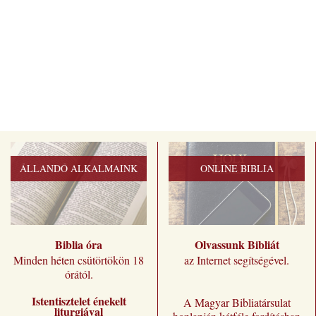
ÁLLANDÓ ALKALMAINK
ONLINE BIBLIA
Biblia óra
Olvassunk Bibliát
Minden héten csütörtökön 18
az Internet segítségével.
órától.
Istentisztelet énekelt
A Magyar Bibliatársulat
liturgiával