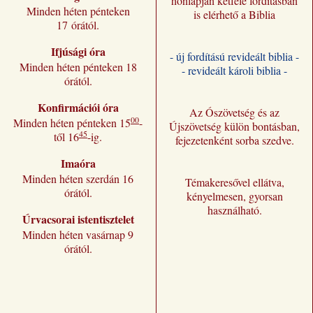
honlapján kétféle fordításban
Minden héten pénteken
is elérhető a Biblia
17 órától.
Ifjúsági óra
- új fordítású revideált biblia -
Minden héten pénteken 18
- revideált károli biblia -
órától.
Konfirmációi óra
Az Ószövetség és az
00
Minden héten pénteken 15
-
Újszövetség külön bontásban,
45
től 16
-ig.
fejezetenként sorba szedve.
Imaóra
Minden héten szerdán 16
Témakeresővel ellátva,
órától.
kényelmesen, gyorsan
használható.
Úrvacsorai istentisztelet
Minden héten vasárnap 9
órától.