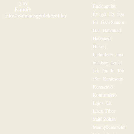
206
Jézusról szóló
Énektanulás
E-mail
:
evangélium
Év igéi
Ez
Ézs
info@emmausgyulekezet.hu
minden idők
Fil
Gaál Sándor
legmegdöbbentőbb
üzenete. Többezres
Gal
Hatvanad
tömeg hallgatta,
Hetvened
mégis – mint igazi
lelkigondozó –
Húsvét
mindig
Igehirdetés
ima
személyesen
szólította meg az
imádság
Izrael
egyes embert. Ez
Jak
Jer
Jn
Jób
volt
JSir
Karácsony
igehirdetéseinek
különlegessége.
Keresztelő
Magnószalagon
Konfirmáció
rögzített
beszédeiből
Lajos
Lk
készült könyvével
Lóczi Tibor
szóljon továbbra is
személyesen
Máté Zoltán
olvasóihoz, mint a
Mennybemenetel
megfeszített és