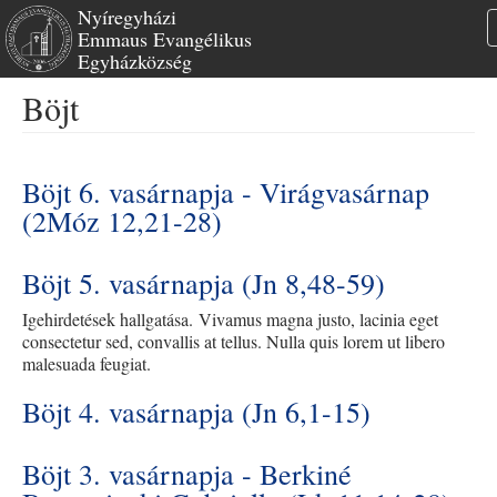
Nyíregyházi
Emmaus Evangélikus
Egyházközség
Ugrás
Böjt
a
tartalomra
Böjt 6. vasárnapja - Virágvasárnap
(2Móz 12,21-28)
Böjt 5. vasárnapja (Jn 8,48-59)
Igehirdetések hallgatása. Vivamus magna justo, lacinia eget
consectetur sed, convallis at tellus. Nulla quis lorem ut libero
malesuada feugiat.
Böjt 4. vasárnapja (Jn 6,1-15)
Böjt 3. vasárnapja - Berkiné