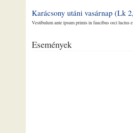
december
-
Karácsony utáni vasárnap (Lk 2
Ifjúsági
Vestibulum ante ipsum primis in faucibus orci luctus et
Karácsony
tartalommal
kapcsolatosan
Események