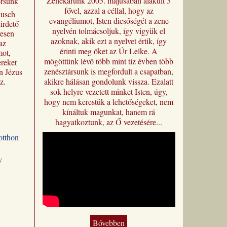
Zenekarunk 2005. májusában alakult 3
orsunk
fővel, azzal a céllal, hogy az
Busch
evangéliumot, Isten dicsőségét a zene
irdető
nyelvén tolmácsoljuk, így vigyük el
yesen
azoknak, akik ezt a nyelvet értik, így
az
érinti meg őket az Úr Lelke. A
mot,
mögöttünk lévő több mint tíz évben több
reket
zenésztársunk is megfordult a csapatban,
n Jézus
z.
akikre hálásan gondolunk vissza. Ezalatt
most
sok helyre vezetett minket Isten, úgy,
i
hogy nem kerestük a lehetőségeket, nem
címmel
kínáltuk magunkat, hanem rá
a magyar
hagyatkoztunk, az Ő vezetésére...
 a
otthon
 is
eredeti
,
v
 hogy
usch
ozata
n is
gítsen a
Bővebben
ztus