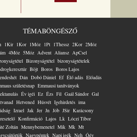
ntésre, a
letre és
e. A
adó
i
TÉMABÖNGÉSZŐ
 ezt
a Busch
n
1Kir
1Kor
1Móz
1Pt
1Thessz
2Kor
2Móz
 1958-
ben
ám
4Móz
5Móz
Advent
Aliansz
ApCsel
y
zonyságtétel
Bizonyságtétel
bizonyságtételek
ció fő
 Nagy
drogkeresztúr
Böjt
Boros
Boros Lajos
olgált
endeshét
Dán
Dobó Dániel
Ef
Élő adás
Előadás
 mint
maus születésnap
Emmausi tanítványok
lkész,
az
ektanulás
Év igéi
Ez
Ézs
Fil
Gaál Sándor
Gal
m
tvanad
Hetvened
Húsvét
Igehirdetés
ima
es
ént
ádság
Izrael
Jak
Jer
Jn
Jób
JSir
Karácsony
an úton
resztelő
Konfirmáció
Lajos
Lk
Lóczi Tibor
talan
té Zoltán
Mennybemenetel
Mik
Mk
Mt
 hívta
 Jézushoz
gycsütörtök
Nagypéntek
Napi igék
Neh
Óév