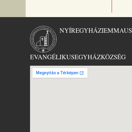
NYÍREGYHÁZI
EMMAUS
EVANGÉLIKUS
EGYHÁZKÖZSÉG