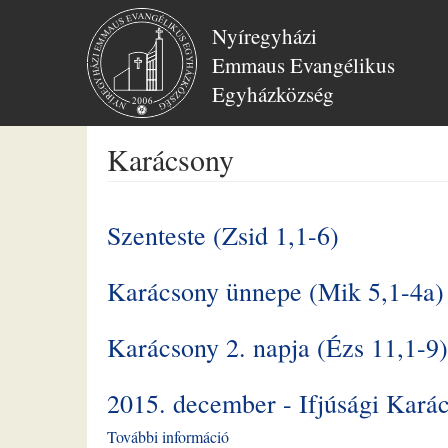
Nyíregyházi
Emmaus Evangélikus
Egyházközség
Ugrás
Karácsony
a
tartalomra
Szenteste (Zsid 1,1-6)
Karácsony ünnepe (Mik 5,1-4a)
Karácsony 2. napja (Ézs 11,1-9)
2015. december - Ifjúsági Kará
További információ
2015.