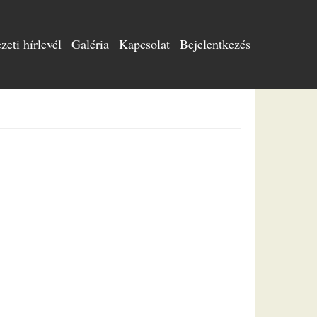
eti hírlevél
Galéria
Kapcsolat
Bejelentkezés