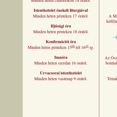
Minden héten csütörtökön 18 órától.
Istentisztelet énekelt liturgiával
Minden héten pénteken 17 órától.
A Ma
kétfél
Ifjúsági óra
Minden héten pénteken 18 órától.
- 
Konfirmációi óra
00
45
Minden héten pénteken 15
-től 16
-ig.
Imaóra
Az Ósz
Minden héten szerdán 16 órától.
bontás
Úrvacsorai istentisztelet
Minden héten vasárnap 9 órától.
Témak