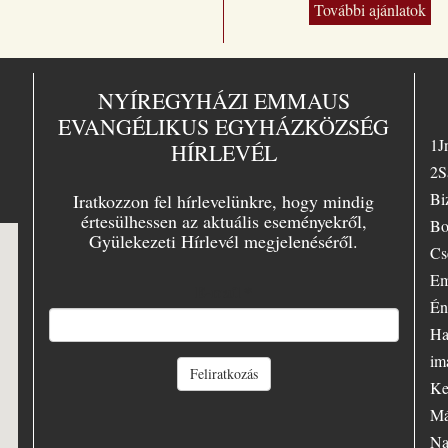
További ajánlatok
melletti dö
vele való é
üdvösségr
magyar ki
„Jézus a m
NYÍREGYHÁZI EMMAUS
sorsunk” –
EVANGÉLIKUS EGYHÁZKÖZSÉG
választott
1J
HÍRLEVÉL
lelkész az
ban Essen
2S
tartott nag
Bi
Iratkozzon fel hírlevelünkre, hogy mindig
evangélizá
értesülhessen az aktuális eseményekről,
témájául.
Bo
Gyülekezeti Hírlevél megjelenéséről.
örömmel sz
Cs
Essenben,
Em
ifjúsági le
E-mail
*
azonkívül 
Én
evangéliu
Ha
szenvedély
hirdetőjek
im
Feliratkozás
minduntal
Ke
volt. Szám
Má
előadásban
hallgatóit
Na