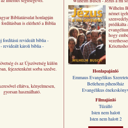
az Internet segítségével.
Wilhelm Busch - Jézus a mi s
Wilhelm ​
német igeh
gyar Bibliatársulat honlapján
szenvedél
e fordításban is elérhető a Biblia
prédikálta 
evangéliu
hogy embe
új fordítású revideált biblia -
vezethesse
- revideált károli biblia -
Krisztusho
Előadásai 
„Jézus a m
sorsunk” 
övetség és az Újszövetség külön
jutnak el 
ban, fejezetenként sorba szedve.
Honlapajánló
olvasóhoz,
Emmaus Evangélikus Szeretet
fordításban
Betlehem pihenőház
megőrizve 
eresővel ellátva, kényelmesen,
formájukat
Evangélikus énekesköny
gyorsan használható.
stílusukat.
Filmajánló
Kívánjuk,
Wilhelm B
Tűzálló
előadássor
Isten nem halott
ilyen módo
Isten nem halott 2
sokakat se
Jézus Kris