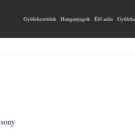
Gyülekezetünk
Hanganyagok
Élő adás
Gyülekez
csony