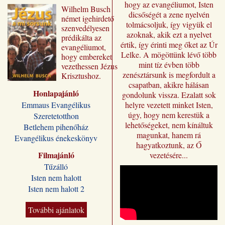
hogy az evangéliumot, Isten
Wilhelm ​Busch
dicsőségét a zene nyelvén
német igehirdető
tolmácsoljuk, így vigyük el
szenvedélyesen
azoknak, akik ezt a nyelvet
prédikálta az
értik, így érinti meg őket az Úr
evangéliumot,
Lelke. A mögöttünk lévő több
hogy embereket
mint tíz évben több
vezethessen Jézus
zenésztársunk is megfordult a
Krisztushoz.
csapatban, akikre hálásan
Előadásai most
Honlapajánló
„Jézus a mi
gondolunk vissza. Ezalatt sok
sorsunk” címmel
Emmaus Evangélikus
helyre vezetett minket Isten,
jutnak el a magyar
úgy, hogy nem kerestük a
Szeretetotthon
olvasóhoz, a
lehetőségeket, nem kínáltuk
Betlehem pihenőház
fordításban is
magunkat, hanem rá
Evangélikus énekeskönyv
megőrizve eredeti
hagyatkoztunk, az Ő
formájukat,
Filmajánló
vezetésére...
stílusukat.
Tűzálló
Kívánjuk, hogy
Isten nem halott
Wilhelm Busch
Isten nem halott 2
előadássorozata
ilyen módon is
sokakat segítsen a
További ajánlatok
Jézus Krisztus