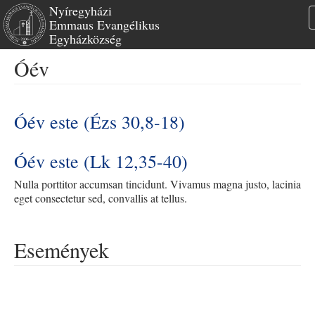
Nyíregyházi
Emmaus Evangélikus
Egyházközség
Ugrás
Óév
a
tartalomra
Óév este (Ézs 30,8-18)
Óév este (Lk 12,35-40)
Nulla porttitor accumsan tincidunt. Vivamus magna justo, lacinia
eget consectetur sed, convallis at tellus.
Események