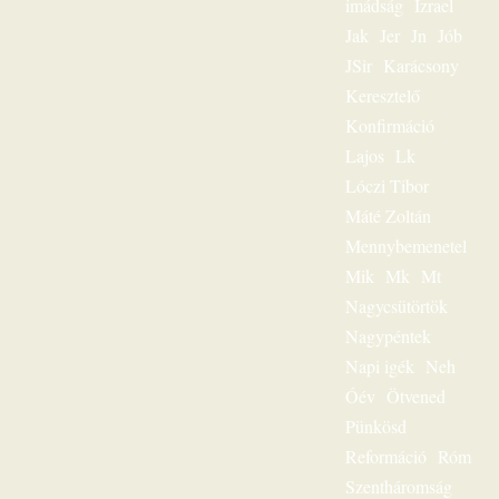
szólította meg az
imádság
Izrael
egyes embert. Ez
Jak
Jer
Jn
Jób
volt
JSir
Karácsony
igehirdetéseinek
különlegessége.
Keresztelő
Magnószalagon
Konfirmáció
rögzített
beszédeiből
Lajos
Lk
készült könyvével
Lóczi Tibor
szóljon továbbra is
személyesen
Máté Zoltán
olvasóihoz, mint a
Mennybemenetel
megfeszített és
Mik
Mk
Mt
feltámadott Jézus
Krisztus hírvivője.
Nagycsütörtök
„Jézus a mi
Nagypéntek
sorsunk” – ez volt
egész
Napi igék
Neh
igeszolgálatának fő
Óév
Ötvened
mondanivalója.
Pünkösd
Szeretnéd
hallgatni?
Reformáció
Róm
Lehetséges! Ülj
Szentháromság
most gondolatban