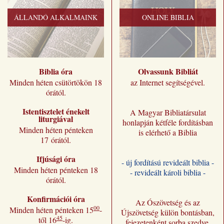
ÁLLANDÓ ALKALMAINK
ONLINE BIBLIA
Biblia óra
Olvassunk Bibliát
Minden héten csütörtökön 18
az Internet segítségével.
órától.
Istentisztelet énekelt
A Magyar Bibliatársulat
liturgiával
honlapján kétféle fordításban
Minden héten pénteken
is elérhető a Biblia
17 órától.
Ifjúsági óra
- új fordítású revideált biblia -
Minden héten pénteken 18
- revideált károli biblia -
órától.
Konfirmációi óra
Az Ószövetség és az
00
Minden héten pénteken 15
-
Újszövetség külön bontásban,
45
től 16
-ig.
fejezetenként sorba szedve.