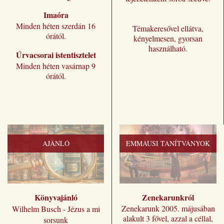
Imaóra
Minden héten szerdán 16
Témakeresővel ellátva,
órától.
kényelmesen, gyorsan
használható.
Úrvacsorai istentisztelet
Minden héten vasárnap 9
órától.
AJÁNLÓ
EMMAUSI TANÍTVÁNYOK
Könyvajánló
Zenekarunkról
Zenekarunk 2005. májusában
Wilhelm Busch - Jézus a mi
alakult 3 fővel, azzal a céllal,
sorsunk