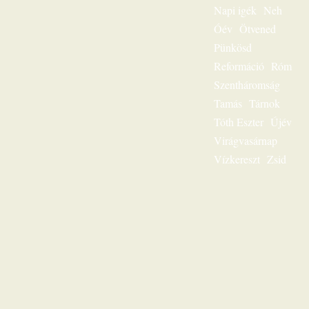
egész
Napi igék
Neh
igeszolgálatának fő
Óév
Ötvened
mondanivalója.
Pünkösd
Szeretnéd
hallgatni?
Reformáció
Róm
Lehetséges! Ülj
Szentháromság
most gondolatban
az ő szószéke elé,
Tamás
Tárnok
és hamarosan tudni
Tóth Eszter
Újév
fogod: „Jézus a mi
sorsunk”, ez az
Virágvasárnap
egész világnak és a
Vízkereszt
Zsid
mi életünknek is
fontos kérdése.
Karl-Heinz Ehring