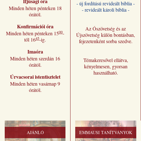
Ifjúsági óra
- új fordítású revideált biblia -
Minden héten pénteken 18
- revideált károli biblia -
órától.
Konfirmációi óra
Az Ószövetség és az
00
Minden héten pénteken 15
-
Újszövetség külön bontásban,
45
től 16
-ig.
fejezetenként sorba szedve.
Imaóra
Minden héten szerdán 16
Témakeresővel ellátva,
órától.
kényelmesen, gyorsan
használható.
Úrvacsorai istentisztelet
Minden héten vasárnap 9
órától.
AJÁNLÓ
EMMAUSI TANÍTVÁNYOK