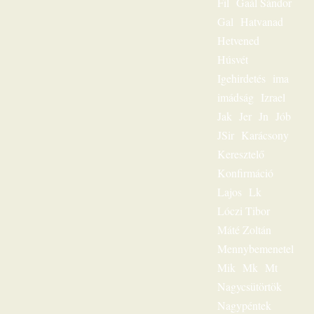
Fil
Gaál Sándor
legmegdöbbentőbb
üzenete. Többezres
Gal
Hatvanad
tömeg hallgatta,
Hetvened
mégis – mint igazi
lelkigondozó –
Húsvét
mindig
Igehirdetés
ima
személyesen
szólította meg az
imádság
Izrael
egyes embert. Ez
Jak
Jer
Jn
Jób
volt
JSir
Karácsony
igehirdetéseinek
különlegessége.
Keresztelő
Magnószalagon
Konfirmáció
rögzített
beszédeiből
Lajos
Lk
készült könyvével
Lóczi Tibor
szóljon továbbra is
személyesen
Máté Zoltán
olvasóihoz, mint a
Mennybemenetel
megfeszített és
Mik
Mk
Mt
feltámadott Jézus
Krisztus hírvivője.
Nagycsütörtök
„Jézus a mi
Nagypéntek
sorsunk” – ez volt