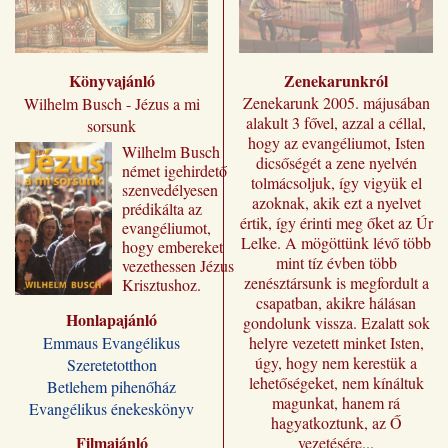
Könyvajánló
Zenekarunkról
Zenekarunk 2005. májusában
Wilhelm Busch - Jézus a mi
alakult 3 fővel, azzal a céllal,
sorsunk
hogy az evangéliumot, Isten
Wilhelm ​Busch
dicsőségét a zene nyelvén
német igehirdető
tolmácsoljuk, így vigyük el
szenvedélyesen
azoknak, akik ezt a nyelvet
prédikálta az
értik, így érinti meg őket az Úr
evangéliumot,
Lelke. A mögöttünk lévő több
hogy embereket
mint tíz évben több
vezethessen Jézus
zenésztársunk is megfordult a
Krisztushoz.
csapatban, akikre hálásan
Előadásai most
Honlapajánló
„Jézus a mi
gondolunk vissza. Ezalatt sok
sorsunk” címmel
Emmaus Evangélikus
helyre vezetett minket Isten,
jutnak el a magyar
úgy, hogy nem kerestük a
Szeretetotthon
olvasóhoz, a
lehetőségeket, nem kínáltuk
Betlehem pihenőház
fordításban is
magunkat, hanem rá
Evangélikus énekeskönyv
megőrizve eredeti
hagyatkoztunk, az Ő
formájukat,
Filmajánló
vezetésére...