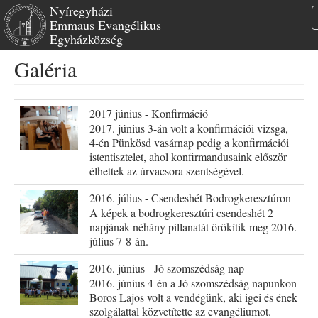
Nyíregyházi
Emmaus Evangélikus
Egyházközség
Ugrás
Galéria
a
tartalomra
2017 június - Konfirmáció
2017. június 3-án volt a konfirmációi vizsga,
4-én Pünkösd vasárnap pedig a konfirmációi
istentisztelet, ahol konfirmandusaink először
élhettek az úrvacsora szentségével.
2016. július - Csendeshét Bodrogkeresztúron
A képek a bodrogkeresztúri csendeshét 2
napjának néhány pillanatát örökítik meg 2016.
július 7-8-án.
2016. június - Jó szomszédság nap
2016. június 4-én a Jó szomszédság napunkon
Boros Lajos volt a vendégünk, aki igei és ének
szolgálattal közvetítette az evangéliumot.