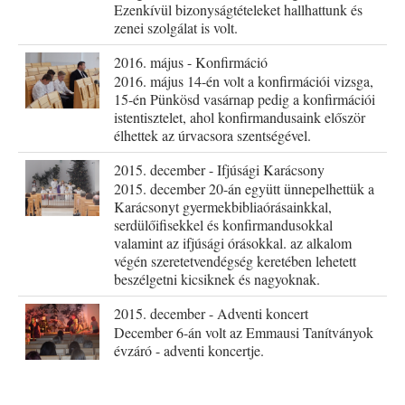
Ezenkívül bizonyságtételeket hallhattunk és
zenei szolgálat is volt.
2016. május - Konfirmáció
2016. május 14-én volt a konfirmációi vizsga,
15-én Pünkösd vasárnap pedig a konfirmációi
istentisztelet, ahol konfirmandusaink először
élhettek az úrvacsora szentségével.
2015. december - Ifjúsági Karácsony
2015. december 20-án együtt ünnepelhettük a
Karácsonyt gyermekbibliaórásainkkal,
serdülőifisekkel és konfirmandusokkal
valamint az ifjúsági órásokkal. az alkalom
végén szeretetvendégség keretében lehetett
beszélgetni kicsiknek és nagyoknak.
2015. december - Adventi koncert
December 6-án volt az Emmausi Tanítványok
évzáró - adventi koncertje.