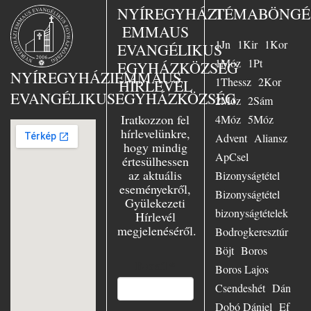
sorsunk” – ezt
NYÍREGYHÁZI
TÉMABÖNGÉ
választotta Busch
EMMAUS
lelkész az 1958-
1Jn
1Kir
1Kor
ban Essenben
EVANGÉLIKUS
tartott nagy
1Móz
1Pt
EGYHÁZKÖZSÉG
evangélizáció fő
NYÍREGYHÁZI
EMMAUS
1Thessz
2Kor
HÍRLEVÉL
témájául. Nagy
EVANGÉLIKUS
EGYHÁZKÖZSÉG
örömmel szolgált
2Móz
2Sám
Essenben, mint
Iratkozzon fel
4Móz
5Móz
ifjúsági lelkész,
hírlevelünkre,
Advent
Aliansz
azonkívül az
hogy mindig
evangélium
ApCsel
értesülhessen
szenvedélyes
az aktuális
Bizonyságtétel
hirdetőjeként
eseményekről,
minduntalan úton
Bizonyságtétel
Gyülekezeti
volt. Számtalan
bizonyságtételek
Hírlevél
előadásban hívta
megjelenéséről.
hallgatóit Jézushoz
Bodrogkeresztúr
– városban és
Böjt
Boros
falun, Keleten és
E-mail
*
Boros Lajos
Nyugaton,
Európában és
Csendeshét
Dán
világszerte.
Dobó Dániel
Ef
Mennyire örült,