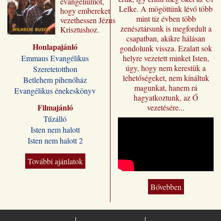
evangéliumot,
Lelke. A mögöttünk lévő több
hogy embereket
mint tíz évben több
vezethessen Jézus
zenésztársunk is megfordult a
Krisztushoz.
csapatban, akikre hálásan
Előadásai most
Honlapajánló
„Jézus a mi
gondolunk vissza. Ezalatt sok
sorsunk” címmel
Emmaus Evangélikus
helyre vezetett minket Isten,
jutnak el a magyar
úgy, hogy nem kerestük a
Szeretetotthon
olvasóhoz, a
lehetőségeket, nem kínáltuk
Betlehem pihenőház
fordításban is
magunkat, hanem rá
Evangélikus énekeskönyv
megőrizve eredeti
hagyatkoztunk, az Ő
formájukat,
Filmajánló
vezetésére...
stílusukat.
Tűzálló
Kívánjuk, hogy
Isten nem halott
Wilhelm Busch
Isten nem halott 2
előadássorozata
ilyen módon is
sokakat segítsen a
További ajánlatok
Jézus Krisztus
melletti döntésre, a
Bővebben
vele való életre és
üdvösségre. A
magyar kiadó
„Jézus a mi