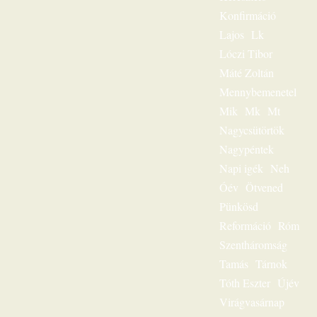
Magnószalagon
Konfirmáció
rögzített
beszédeiből
Lajos
Lk
készült könyvével
Lóczi Tibor
szóljon továbbra is
személyesen
Máté Zoltán
olvasóihoz, mint a
Mennybemenetel
megfeszített és
Mik
Mk
Mt
feltámadott Jézus
Krisztus hírvivője.
Nagycsütörtök
„Jézus a mi
Nagypéntek
sorsunk” – ez volt
egész
Napi igék
Neh
igeszolgálatának fő
Óév
Ötvened
mondanivalója.
Pünkösd
Szeretnéd
hallgatni?
Reformáció
Róm
Lehetséges! Ülj
Szentháromság
most gondolatban
az ő szószéke elé,
Tamás
Tárnok
és hamarosan tudni
Tóth Eszter
Újév
fogod: „Jézus a mi
sorsunk”, ez az
Virágvasárnap
egész világnak és a