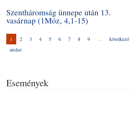
Szentháromság ünnepe után 13.
vasárnap (1Móz, 4,1-15)
1
2
3
4
5
6
7
8
9
…
következő
utolsó
Események