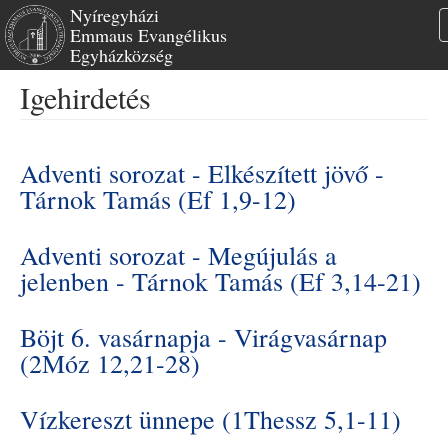
Nyíregyházi
Emmaus Evangélikus
Egyházközség
Ugrás
Igehirdetés
a
tartalomra
Adventi sorozat - Elkészített jövő -
Tárnok Tamás (Ef 1,9-12)
Adventi sorozat - Megújulás a
jelenben - Tárnok Tamás (Ef 3,14-21)
Böjt 6. vasárnapja - Virágvasárnap
(2Móz 12,21-28)
Vízkereszt ünnepe (1Thessz 5,1-11)