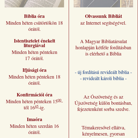
Biblia óra
Olvassunk Bibliát
Minden héten csütörtökön 18
az Internet segítségével.
órától.
Istentisztelet énekelt
A Magyar Bibliatársulat
liturgiával
honlapján kétféle fordításban
Minden héten pénteken
is elérhető a Biblia
17 órától.
Ifjúsági óra
- új fordítású revideált biblia -
Minden héten pénteken 18
- revideált károli biblia -
órától.
Konfirmációi óra
Az Ószövetség és az
00
Minden héten pénteken 15
-
Újszövetség külön bontásban,
45
től 16
-ig.
fejezetenként sorba szedve.
Imaóra
Minden héten szerdán 16
Témakeresővel ellátva,
órától.
kényelmesen, gyorsan