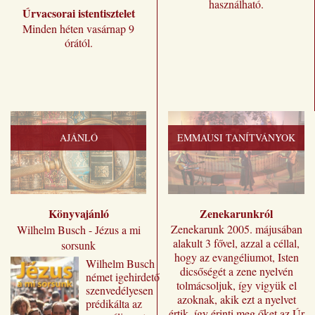
használható.
Úrvacsorai istentisztelet
Minden héten vasárnap 9
órától.
AJÁNLÓ
EMMAUSI TANÍTVÁNYOK
Könyvajánló
Zenekarunkról
Zenekarunk 2005. májusában
Wilhelm Busch - Jézus a mi
alakult 3 fővel, azzal a céllal,
sorsunk
hogy az evangéliumot, Isten
Wilhelm ​Busch
dicsőségét a zene nyelvén
német igehirdető
tolmácsoljuk, így vigyük el
szenvedélyesen
azoknak, akik ezt a nyelvet
prédikálta az
értik, így érinti meg őket az Úr