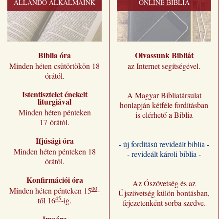
ÁLLANDÓ ALKALMAINK
ONLINE BIBLIA
Biblia óra
Olvassunk Bibliát
Minden héten csütörtökön 18
az Internet segítségével.
órától.
Istentisztelet énekelt
A Magyar Bibliatársulat
liturgiával
honlapján kétféle fordításban
Minden héten pénteken
is elérhető a Biblia
17 órától.
Ifjúsági óra
- új fordítású revideált biblia -
Minden héten pénteken 18
- revideált károli biblia -
órától.
Konfirmációi óra
Az Ószövetség és az
00
Minden héten pénteken 15
-
Újszövetség külön bontásban,
45
től 16
-ig.
fejezetenként sorba szedve.
Imaóra