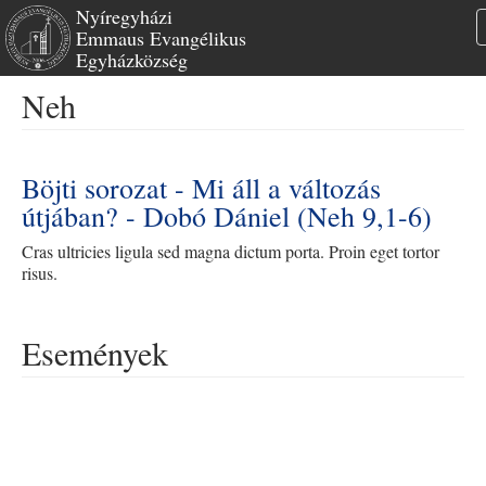
Nyíregyházi
Emmaus Evangélikus
Egyházközség
Ugrás
Neh
a
tartalomra
Böjti sorozat - Mi áll a változás
útjában? - Dobó Dániel (Neh 9,1-6)
Cras ultricies ligula sed magna dictum porta. Proin eget tortor
risus.
Események