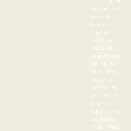
Jak
Jer
Jn
Jób
volt
JSir
Karácsony
igehirdetéseinek
különlegessége.
Keresztelő
Magnószalagon
Konfirmáció
rögzített
beszédeiből
Lajos
Lk
készült könyvével
Lóczi Tibor
szóljon továbbra is
személyesen
Máté Zoltán
olvasóihoz, mint a
Mennybemenetel
megfeszített és
Mik
Mk
Mt
feltámadott Jézus
Krisztus hírvivője.
Nagycsütörtök
„Jézus a mi
Nagypéntek
sorsunk” – ez volt
egész
Napi igék
Neh
igeszolgálatának fő
Óév
Ötvened
mondanivalója.
Pünkösd
Szeretnéd
hallgatni?
Reformáció
Róm
Lehetséges! Ülj
Szentháromság
most gondolatban
az ő szószéke elé,
Tamás
Tárnok