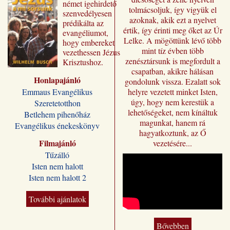
német igehirdető
tolmácsoljuk, így vigyük el
szenvedélyesen
azoknak, akik ezt a nyelvet
prédikálta az
értik, így érinti meg őket az Úr
evangéliumot,
Lelke. A mögöttünk lévő több
hogy embereket
mint tíz évben több
vezethessen Jézus
zenésztársunk is megfordult a
Krisztushoz.
csapatban, akikre hálásan
Előadásai most
Honlapajánló
„Jézus a mi
gondolunk vissza. Ezalatt sok
sorsunk” címmel
Emmaus Evangélikus
helyre vezetett minket Isten,
jutnak el a magyar
úgy, hogy nem kerestük a
Szeretetotthon
olvasóhoz, a
lehetőségeket, nem kínáltuk
Betlehem pihenőház
fordításban is
magunkat, hanem rá
Evangélikus énekeskönyv
megőrizve eredeti
hagyatkoztunk, az Ő
formájukat,
Filmajánló
vezetésére...
stílusukat.
Tűzálló
Kívánjuk, hogy
Isten nem halott
Wilhelm Busch
Isten nem halott 2
előadássorozata
ilyen módon is
sokakat segítsen a
További ajánlatok
Jézus Krisztus
melletti döntésre, a
Bővebben
vele való életre és