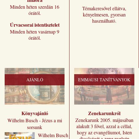
Minden héten szerdán 16
Témakeresővel ellátva,
órától.
kényelmesen, gyorsan
használható.
Úrvacsorai istentisztelet
Minden héten vasárnap 9
órától.
AJÁNLÓ
EMMAUSI TANÍTVÁNYOK
Könyvajánló
Zenekarunkról
Zenekarunk 2005. májusában
Wilhelm Busch - Jézus a mi
alakult 3 fővel, azzal a céllal,
sorsunk
hogy az evangéliumot, Isten
Wilhelm ​Busch
dicsőségét a zene nyelvén