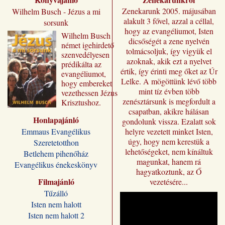
Zenekarunk 2005. májusában
Wilhelm Busch - Jézus a mi
alakult 3 fővel, azzal a céllal,
sorsunk
hogy az evangéliumot, Isten
Wilhelm ​Busch
dicsőségét a zene nyelvén
német igehirdető
tolmácsoljuk, így vigyük el
szenvedélyesen
azoknak, akik ezt a nyelvet
prédikálta az
értik, így érinti meg őket az Úr
evangéliumot,
Lelke. A mögöttünk lévő több
hogy embereket
mint tíz évben több
vezethessen Jézus
zenésztársunk is megfordult a
Krisztushoz.
csapatban, akikre hálásan
Előadásai most
Honlapajánló
„Jézus a mi
gondolunk vissza. Ezalatt sok
sorsunk” címmel
Emmaus Evangélikus
helyre vezetett minket Isten,
jutnak el a magyar
úgy, hogy nem kerestük a
Szeretetotthon
olvasóhoz, a
lehetőségeket, nem kínáltuk
Betlehem pihenőház
fordításban is
magunkat, hanem rá
Evangélikus énekeskönyv
megőrizve eredeti
hagyatkoztunk, az Ő
formájukat,
Filmajánló
vezetésére...
stílusukat.
Tűzálló
Kívánjuk, hogy
Isten nem halott
Wilhelm Busch
Isten nem halott 2
előadássorozata