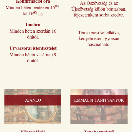
Konfirmációi óra
Az Ószövetség és az
00
Minden héten pénteken 15
-
Újszövetség külön bontásban,
45
től 16
-ig.
fejezetenként sorba szedve.
Imaóra
Minden héten szerdán 16
Témakeresővel ellátva,
órától.
kényelmesen, gyorsan
használható.
Úrvacsorai istentisztelet
Minden héten vasárnap 9
órától.
AJÁNLÓ
EMMAUSI TANÍTVÁNYOK
Könyvajánló
Zenekarunkról