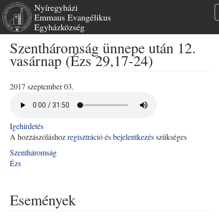
Nyíregyházi
Emmaus Evangélikus
Egyházközség
Ugrás
Szentháromság ünnepe után 12.
a
vasárnap (Ézs 29,17-24)
tartalomra
2017 szeptember 03.
Igehirdetés
A hozzászóláshoz
regisztráció
és
bejelentkezés
szükséges
Szentháromság
Ézs
Események