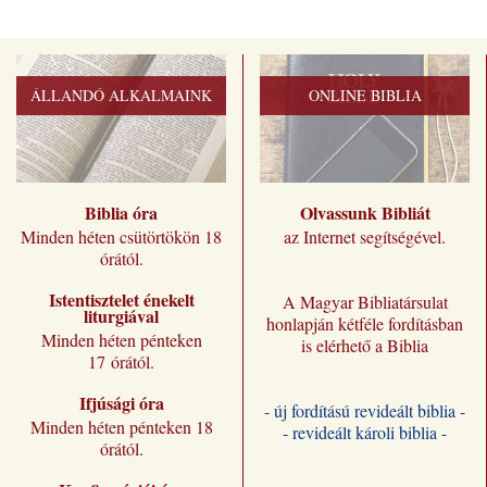
ÁLLANDÓ ALKALMAINK
ONLINE BIBLIA
Biblia óra
Olvassunk Bibliát
Minden héten csütörtökön 18
az Internet segítségével.
órától.
Istentisztelet énekelt
A Magyar Bibliatársulat
liturgiával
honlapján kétféle fordításban
Minden héten pénteken
is elérhető a Biblia
17 órától.
Ifjúsági óra
- új fordítású revideált biblia -
Minden héten pénteken 18
- revideált károli biblia -
órától.