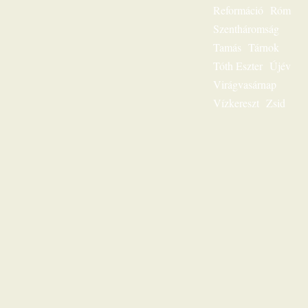
hallgatni?
Reformáció
Róm
Lehetséges! Ülj
Szentháromság
most gondolatban
az ő szószéke elé,
Tamás
Tárnok
és hamarosan tudni
Tóth Eszter
Újév
fogod: „Jézus a mi
sorsunk”, ez az
Virágvasárnap
egész világnak és a
Vízkereszt
Zsid
mi életünknek is
fontos kérdése.
Karl-Heinz Ehring