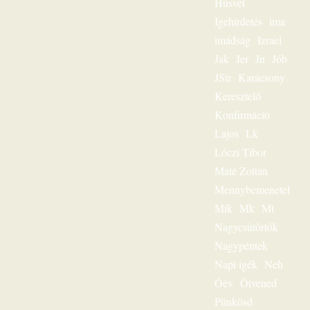
Húsvét
mindig
Igehirdetés
ima
személyesen
szólította meg az
imádság
Izrael
egyes embert. Ez
Jak
Jer
Jn
Jób
volt
JSir
Karácsony
igehirdetéseinek
különlegessége.
Keresztelő
Magnószalagon
Konfirmáció
rögzített
beszédeiből
Lajos
Lk
készült könyvével
Lóczi Tibor
szóljon továbbra is
személyesen
Máté Zoltán
olvasóihoz, mint a
Mennybemenetel
megfeszített és
Mik
Mk
Mt
feltámadott Jézus
Krisztus hírvivője.
Nagycsütörtök
„Jézus a mi
Nagypéntek
sorsunk” – ez volt
egész
Napi igék
Neh
igeszolgálatának fő
Óév
Ötvened
mondanivalója.
Pünkösd
Szeretnéd