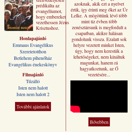
azoknak, akik ezt a nyelvet
prédikálta az
értik, így érinti meg őket az Úr
evangéliumot,
Lelke. A mögöttünk lévő több
hogy embereket
mint tíz évben több
vezethessen Jézus
zenésztársunk is megfordult a
Krisztushoz.
csapatban, akikre hálásan
Előadásai most
Honlapajánló
„Jézus a mi
gondolunk vissza. Ezalatt sok
sorsunk” címmel
Emmaus Evangélikus
helyre vezetett minket Isten,
jutnak el a magyar
úgy, hogy nem kerestük a
Szeretetotthon
olvasóhoz, a
lehetőségeket, nem kínáltuk
Betlehem pihenőház
fordításban is
magunkat, hanem rá
Evangélikus énekeskönyv
megőrizve eredeti
hagyatkoztunk, az Ő
formájukat,
Filmajánló
vezetésére...
stílusukat.
Tűzálló
Kívánjuk, hogy
Isten nem halott
Wilhelm Busch
Isten nem halott 2
előadássorozata
ilyen módon is
sokakat segítsen a
További ajánlatok
Jézus Krisztus
melletti döntésre, a
Bővebben
vele való életre és
üdvösségre. A