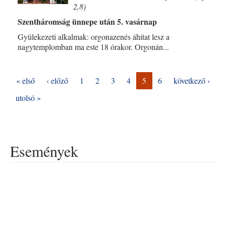
2,8)
Szentháromság ünnepe után 5. vasárnap
Gyülekezeti alkalmak: orgonazenés áhítat lesz a
nagytemplomban ma este 18 órakor. Orgonán...
« első
‹ előző
1
2
3
4
5
6
következő ›
utolsó »
Események