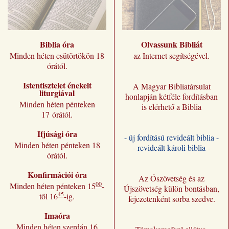
Biblia óra
Olvassunk Bibliát
Minden héten csütörtökön 18
az Internet segítségével.
órától.
Istentisztelet énekelt
A Magyar Bibliatársulat
liturgiával
honlapján kétféle fordításban
Minden héten pénteken
is elérhető a Biblia
17 órától.
Ifjúsági óra
- új fordítású revideált biblia -
Minden héten pénteken 18
- revideált károli biblia -
órától.
Konfirmációi óra
Az Ószövetség és az
00
Minden héten pénteken 15
-
Újszövetség külön bontásban,
45
től 16
-ig.
fejezetenként sorba szedve.
Imaóra
Minden héten szerdán 16