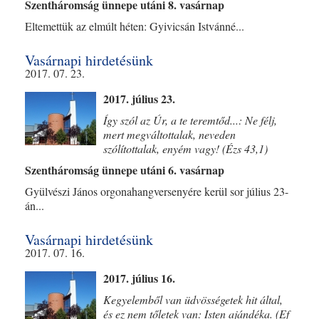
Szentháromság ünnepe utáni 8. vasárnap
Eltemettük az elmúlt héten: Gyivicsán Istvánné...
Vasárnapi hirdetésünk
2017. 07. 23.
2017. július 23.
Így szól az Úr, a te teremtőd...: Ne félj,
mert megváltottalak, neveden
szólítottalak, enyém vagy! (Ézs 43,1)
Szentháromság ünnepe utáni 6. vasárnap
Gyülvészi János orgonahangversenyére kerül sor július 23-
án...
Vasárnapi hirdetésünk
2017. 07. 16.
2017. július 16.
Kegyelemből van üdvösségetek hit által,
és ez nem tőletek van: Isten ajándéka. (Ef