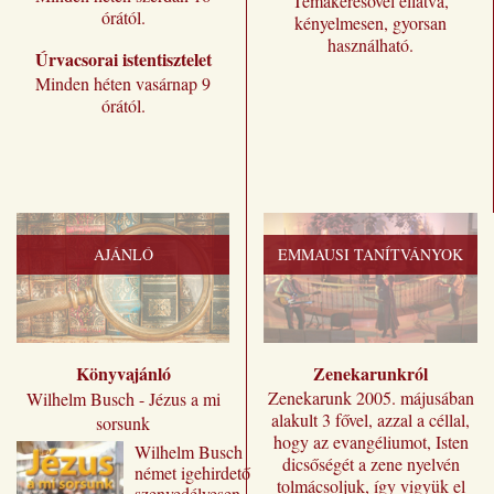
Témakeresővel ellátva,
órától.
kényelmesen, gyorsan
használható.
Úrvacsorai istentisztelet
Minden héten vasárnap 9
órától.
AJÁNLÓ
EMMAUSI TANÍTVÁNYOK
Könyvajánló
Zenekarunkról
Zenekarunk 2005. májusában
Wilhelm Busch - Jézus a mi
alakult 3 fővel, azzal a céllal,
sorsunk
hogy az evangéliumot, Isten
Wilhelm ​Busch
dicsőségét a zene nyelvén
német igehirdető
tolmácsoljuk, így vigyük el
szenvedélyesen