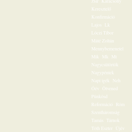
JSir
Karácsony
igehirdetéseinek
különlegessége.
Keresztelő
Magnószalagon
Konfirmáció
rögzített
beszédeiből
Lajos
Lk
készült könyvével
Lóczi Tibor
szóljon továbbra is
személyesen
Máté Zoltán
olvasóihoz, mint a
Mennybemenetel
megfeszített és
Mik
Mk
Mt
feltámadott Jézus
Krisztus hírvivője.
Nagycsütörtök
„Jézus a mi
Nagypéntek
sorsunk” – ez volt
egész
Napi igék
Neh
igeszolgálatának fő
Óév
Ötvened
mondanivalója.
Pünkösd
Szeretnéd
hallgatni?
Reformáció
Róm
Lehetséges! Ülj
Szentháromság
most gondolatban
az ő szószéke elé,
Tamás
Tárnok
és hamarosan tudni
Tóth Eszter
Újév
fogod: „Jézus a mi