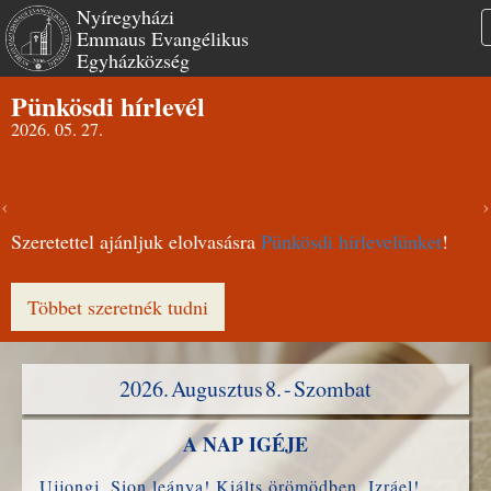
Nyíregyházi
Emmaus Evangélikus
Egyházközség
Ugrás
Pünkösdi hírlevél
a
2026. 05. 27.
tartalomra
Szeretettel ajánljuk elolvasásra
Pünkösdi hírlevelünket
!
Többet szeretnék tudni
2026. Augusztus 8. - Szombat
A NAP IGÉJE
Ujjongj, Sion leánya! Kiálts örömödben, Izráel!