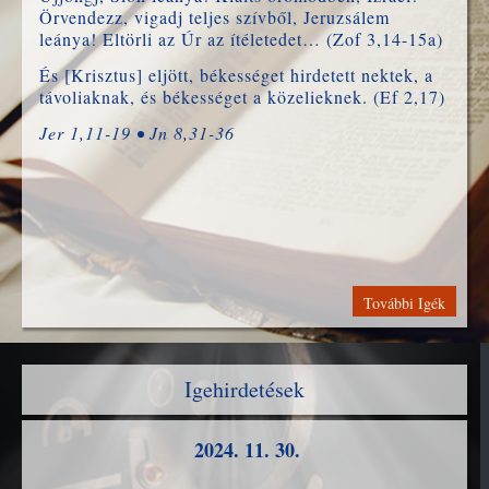
Örvendezz, vigadj teljes szívből, Jeruzsálem
leánya! Eltörli az Úr az ítéletedet… (Zof 3,14-15a)
És [Krisztus] eljött, békességet hirdetett nektek, a
távoliaknak, és békességet a közelieknek. (Ef 2,17)
Jer 1,11-19 • Jn 8,31-36
További Igék
Igehirdetések
2024. 11. 30.