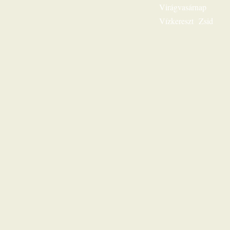
sorsunk”, ez az
Virágvasárnap
egész világnak és a
Vízkereszt
Zsid
mi életünknek is
fontos kérdése.
Karl-Heinz Ehring