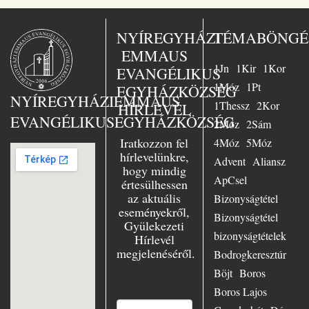
magyar kiadó
„Jézus a mi
sorsunk” – ezt
NYÍREGYHÁZI
TÉMABÖNGÉ
választotta Busch
EMMAUS
lelkész az 1958-
1Jn
1Kir
1Kor
ban Essenben
EVANGÉLIKUS
tartott nagy
1Móz
1Pt
EGYHÁZKÖZSÉG
evangélizáció fő
NYÍREGYHÁZI
EMMAUS
1Thessz
2Kor
HÍRLEVÉL
témájául. Nagy
EVANGÉLIKUS
EGYHÁZKÖZSÉG
örömmel szolgált
2Móz
2Sám
Essenben, mint
Iratkozzon fel
4Móz
5Móz
ifjúsági lelkész,
hírlevelünkre,
Advent
Aliansz
azonkívül az
hogy mindig
evangélium
ApCsel
értesülhessen
szenvedélyes
az aktuális
Bizonyságtétel
hirdetőjeként
eseményekről,
minduntalan úton
Bizonyságtétel
Gyülekezeti
volt. Számtalan
bizonyságtételek
Hírlevél
előadásban hívta
megjelenéséről.
hallgatóit Jézushoz
Bodrogkeresztúr
– városban és
Böjt
Boros
falun, Keleten és
E-mail
*
Boros Lajos
Nyugaton,
Európában és