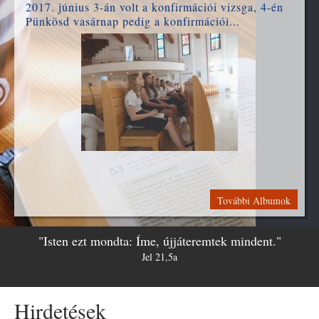
2017. június 3-án volt a konfirmációi vizsga, 4-én
Pünkösd vasárnap pedig a konfirmációi...
További Albumok
Jel 21,5a
"Isten ezt mondta: Íme, újjáteremtek mindent."
Isten ezt mondta: Íme, újjáteremtek mindent.
Jel 21,5a
Hirdetések